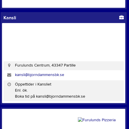
Kansli
Furulunds Centrum, 43347 Partille
kansli@bjorndammensbk.se
Öppettider i Kansliet
Enl. ök.
Boka tid på kansli@bjorndammensbk.se