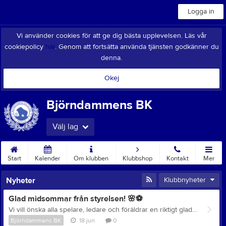
Logga in
Vi använder cookies för att ge dig bästa upplevelsen. Läs vår
cookiepolicy
här
. Genom att fortsätta använda tjänsten godkänner du
denna.
Okej
Björndammens BK
Välj lag
Start
Kalender
Om klubben
Klubbshop
Kontakt
Mer
Nyheter
Klubbnyheter
Glad midsommar från styrelsen! 🌸⚽
Vi vill önska alla spelare, ledare och föräldrar en riktigt glad midsommar och samtidigt passa på att tacka för en fantastisk vårsäsong. Ett stort tack till alla som deltagit i försäljningen av Sportlotten under våren. Tack vare ert engagemang gav kampanjen ett välkommet tillskott på cirka 25 000 kronor till föreningen. Nu laddar vi också upp inför vecka 29 då vi återigen är värdförening under Gothia Cup. Vi är glada över att vårt värdskap skapar förutsättning för vårt P2014-lag att delta i årets cup, och vi hoppas att det kan bli en återkommande tradition för klubben att erbjuda våra 12-åringar denna upplevelse genom att vi är värdförening. Spelschemat har publicerats idag så kolla hemsida eller app för att se när och var ni kan heja fram vårt P14-lag och vilka lag som ska gästa oss på Furulundsplanen. Ett extra stort tack till alla föräldrar, ledare och ungdomar som ställer upp och hjälper till mitt i sommaren. Utan er hade detta inte varit möjligt. Vi önskar er alla en riktigt glad midsommar och en härlig sommar! ☀️🌼⚽ / Styrelsen
Björndammens BK
18 jun
0