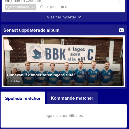
Inbjudan till Årsmöte
Björndammens BK
26 jan
0
Visa fler nyheter
Senast uppdaterade album
Tillbakablick under föreningens 50år
50 bilder
Kommande matcher
Spelade matcher
Inga matcher hittades