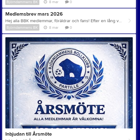
Björndammens BK
8 mar
0
Medlemsbrev mars 2026
Hej alla BBK medlemmar, föräldrar och fans! Efter en lång vinter har snön äntligen smält bort på Furulundsplanen och vi ser fram emot en rolig och utvecklande fotbollssäsong i BBK! Ny styrelse vald vid årsmötet Vid årsmötet den 28 februari valdes en ny styrelse för verksamhetsåret. Vi vill rikta ett särskilt och varmt tack till de avgående styrelsemedlemmarna Jonathan Lundin och Mats Palmqvist för deras stora engagemang och insatser i föreningen under många år. Deras arbete har varit mycket betydelsefullt för BBK och föreningens utveckling. Samtidigt hälsar vi den nya styrelsen varmt välkommen och ser fram emot ett fortsatt utvecklingsarbete för BBK. Den nya styrelsen består av: Ordförande: Mattias Törnkvist Vice ordförande: Annika Pasciak Kassör: Christer Grahn Sekreterare: Tomas Törneberg Ledamöter: Gert Hedlund, Nicklas Klein Hagström och Emma Jerkfelt Medlemsavgifter 2026 På årsmötet beslutades också om medlemsavgifter för året. Medlems- och träningsavgifterna är en viktig del av föreningens ekonomi och gör det möjligt för oss att bedriva verksamhet för våra barn och ungdomar. Medlemsavgifterna kommer som vanligt att faktureras digitalt via Laget.se. Vi ber alla medlemmar att hålla utkik efter fakturan och återkoppla till era ledare / styrelsen om det uppstår frågor. BBK anslutet till Fritidskortet Vi är glada att meddela att föreningen nu är ansluten till Fritidskortet. Det innebär att familjer som har tillgång till stödet kan använda det för att betala delar av barnens fritidsaktiviteter i vår förening. Mer information kommer att finnas på vår hemsida och via lagens ledare. Värdförening under Gothia Cup I sommar kommer BBK återigen att vara värdförening under Gothia Cup vecka 29. Det är ett fantastiskt tillfälle för vår förening att bidra till världens största ungdomsturnering och samtidigt skapa en gemenskap i klubben och lära känna varandra över laggränserna. Som värdförening kommer vi att behöva hjälp från många medlemmar och föräldrar under veckan, exempelvis som match/planvärdar och i klubbens café. Mer information om detta kommer längre fram, men vi hoppas redan nu att många vill vara med och bidra och att man kan ha detta i åtanke vid semesterplaneringen. Engagera dig i föreningen BBK är en ideell förening där verksamheten bygger på engagemang från spelare, ledare och föräldrar. Har du tankar, idéer eller förslag kring föreningens verksamhet är du alltid varmt välkommen att kontakta styrelsen. Valberedningens ordförande Johan Ljungqvist vill också gärna komma i kontakt med både medlemmar och föräldrar som är intresserade av att engagera sig mer i föreningen exempelvis genom styrelsearbete eller genom att delta i olika arbetsgrupper, till exempel i samband med Gothia Cup eller andra föreningsaktiviteter. Tillsammans kan vi fortsätta utveckla BBK och skapa en trygg, rolig och utvecklande miljö för våra barn och ungdomar. Tack för att ni är en del av Björndammens BK! Med vänliga hälsningar Styrelsen Björndammens BK
Björndammens BK
8 mar
0
Inbjudan till Årsmöte