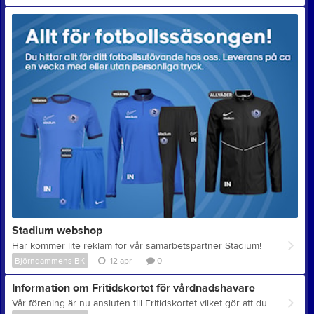
Stadium webshop
Här kommer lite reklam för vår samarbetspartner Stadium!
Björndammens BK
12 apr
0
Information om Fritidskortet för vårdnadshavare
Vår förening är nu ansluten till Fritidskortet vilket gör att du som vårdnadshavare till barn mellan 7 och 16 år kan använda det för att betala avier från oss. Innan du gör det är det viktigt att du läst igenom dessa steg för att det ska fungera. 1 - För att kunna använda Fritidskortet behöver du fått en avi från oss. 2 - Logga sedan in i Fritidskortet och följ stegen för att ansöka om medel för ditt barn: https://fritidskortet.ehalsomyndigheten.se 3 - Sök där fram vår förening och klicka dig in på den. 4 - VIKTIGT! Ange avins bankgiro 133-5546 som konto. Viktigt att du dubbelkollar att du valt rätt. 5 - Som OCR-nummer anger du det OCR-nummer som står på den avi du fått (klicka "Betala till bankgiro" på din avi för att se avins OCR-nummer). 6 - Välj hur mycket av ditt barns Fritidskort du vill använda. 7 - Fortsätt och signera sedan. 8 - Om ytterligare belopp ska betalas på avin behöver du först räkna ut vad som återstår och sedan göra en ytterligare betalning på det kvarvarande beloppet till samma bankgiro (133-5546) och ange avins OCR-nummer. Detta görs från din bank. Du kan också välja att vänta ett par dagar för att Fritidskortsbetalningen ska inkomma och avin då uppdateras med det kvarvarande beloppet, om du inte vill räkna själv. 9 - När hela avins belopp inkommit så kommer den markeras som betald hos oss i föreningen.